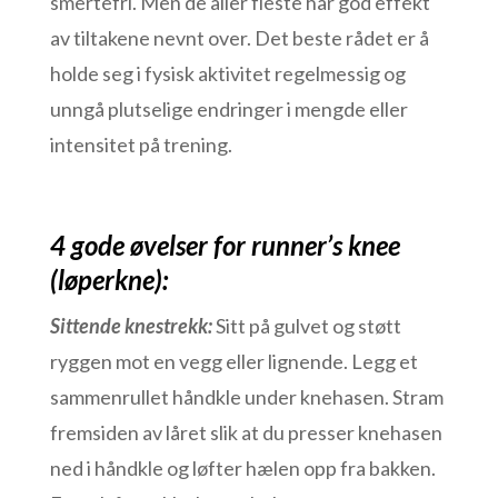
smertefri. Men de aller fleste har god effekt
av tiltakene nevnt over. Det beste rådet er å
holde seg i fysisk aktivitet regelmessig og
unngå plutselige endringer i mengde eller
intensitet på trening.
4 gode øvelser for runner’s knee
(løperkne):
Sittende knestrekk:
Sitt på gulvet og støtt
ryggen mot en vegg eller lignende. Legg et
sammenrullet håndkle under knehasen. Stram
fremsiden av låret slik at du presser knehasen
ned i håndkle og løfter hælen opp fra bakken.