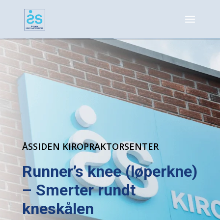
ÅSSIDEN KIROPRAKTORSENTER
Runner’s knee (løperkne)
– Smerter rundt
kneskålen