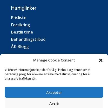
Hurtiglinker
Prisliste
Forsikring
Bestill time
Behandlingstilbud
ÅK Blogg
Kontaktinformasjon
Manage Cookie Consent
post@aassidenkiropraktorsenter.no
Vi bruker informasjonskapsler for å gi innhold og annonser et
personlig preg, for å levere sosiale mediefunksjoner og for å
analysere trafikken vår.
Følg oss på SoMe
Aksepter
Avslå