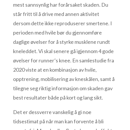
mest sannsynlig har forårsaket skaden. Du
står fritt til å drive med annen aktivitet
dersom dette ikke reproduserer smertene. I
perioden med hvile bør du gjennomføre
daglige øvelser for å styrke musklene rundt
kneleddet. Vi skal senere gå igjennom 4 gode
øvelser for runner’s knee. En samlestudie fra
2020 viste at en kombinasjon av hvile,
opptrening, mobilisering av kneskålen, samt å
tilegne seg riktig informasjon om skaden gav
best resultater både på kort og lang sikt.
Det er dessverre vanskelig å gi noe
tidsestimat på når man kan forvente å bli