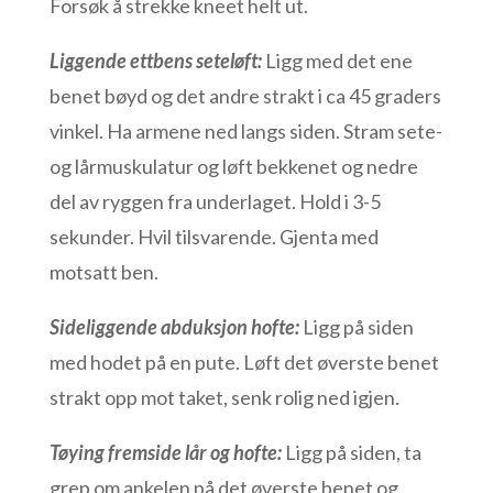
Forsøk å strekke kneet helt ut.
Liggende ettbens seteløft:
Ligg med det ene
benet bøyd og det andre strakt i ca 45 graders
vinkel. Ha armene ned langs siden. Stram sete-
og lårmuskulatur og løft bekkenet og nedre
del av ryggen fra underlaget. Hold i 3-5
sekunder. Hvil tilsvarende. Gjenta med
motsatt ben.
Sideliggende abduksjon hofte:
Ligg på siden
med hodet på en pute. Løft det øverste benet
strakt opp mot taket, senk rolig ned igjen.
Tøying fremside lår og hofte:
Ligg på siden, ta
grep om ankelen på det øverste benet og