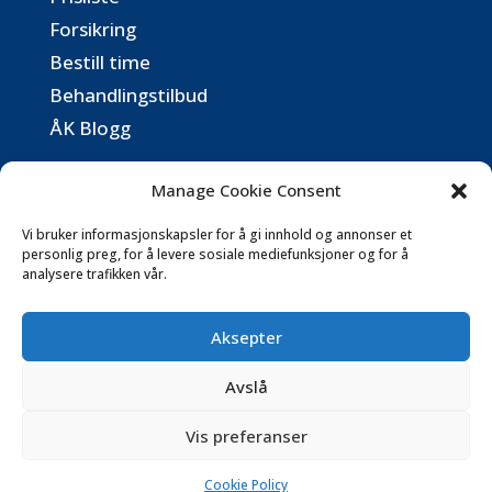
Forsikring
Bestill time
Behandlingstilbud
ÅK Blogg
Kontaktinformasjon
Manage Cookie Consent
post@aassidenkiropraktorsenter.no
Vi bruker informasjonskapsler for å gi innhold og annonser et
personlig preg, for å levere sosiale mediefunksjoner og for å
analysere trafikken vår.
Følg oss på SoMe
Aksepter
Avslå
Copyright © 2026 Åssiden kiropraktorsenter
Vis preferanser
Made with
❤
by
Webaas.no
Cookie Policy