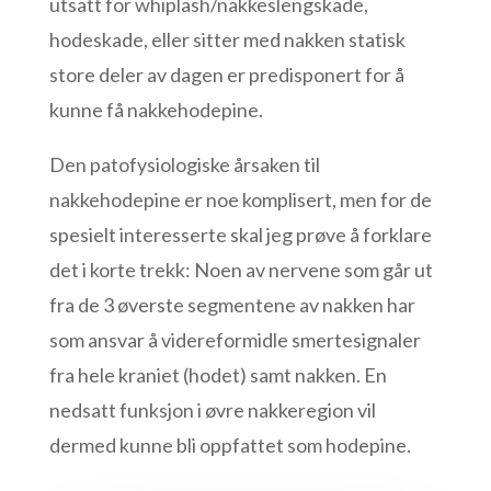
utsatt for whiplash/nakkeslengskade,
hodeskade, eller sitter med nakken statisk
store deler av dagen er predisponert for å
kunne få nakkehodepine.
Den patofysiologiske årsaken til
nakkehodepine er noe komplisert, men for de
spesielt interesserte skal jeg prøve å forklare
det i korte trekk: Noen av nervene som går ut
fra de 3 øverste segmentene av nakken har
som ansvar å videreformidle smertesignaler
fra hele kraniet (hodet) samt nakken. En
nedsatt funksjon i øvre nakkeregion vil
dermed kunne bli oppfattet som hodepine.