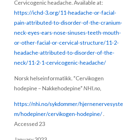
Cervicogenic headache. Available at:
https://ichd-3.org/11-headache-or-facial-
pain-attributed-to-disorder-of-the-cranium-
neck-eyes-ears-nose-sinuses-teeth-mouth-
or-other-facial-or-cervical-structure/11-2-
headache-attributed-to-disorder-of-the-
neck/11-2-1-cervicogenic-headache/
Norsk helseinformatikk. “Cervikogen
hodepine – Nakkehodepine”
NHI.no
,
https://nhi.no/sykdommer/hjernenervesyste
m/hodepiner/cervikogen-hodepine/
.
Accessed 23
January 2023.