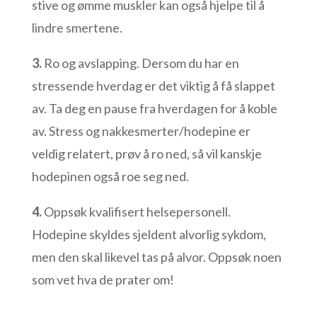
stive og ømme muskler kan også hjelpe til å
lindre smertene.
3.
Ro og avslapping. Dersom du har en
stressende hverdag er det viktig å få slappet
av. Ta deg en pause fra hverdagen for å koble
av. Stress og nakkesmerter/hodepine er
veldig relatert, prøv å ro ned, så vil kanskje
hodepinen også roe seg ned.
4.
Oppsøk kvalifisert helsepersonell.
Hodepine skyldes sjeldent alvorlig sykdom,
men den skal likevel tas på alvor. Oppsøk noen
som vet hva de prater om!