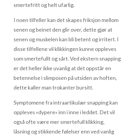
smertefritt og helt ufarlig.
I noen tilfeller kan det skapes friksjon mellom
senen og beinet den glir over, dette gjør at
senen og muskelen kan bli betent og irritert. I
disse tilfellene vil klikkingen kunne oppleves
som smertefullt og sårt. Ved ekstern snapping
er det heller ikke uvanlig at det oppstår en
betennelse i slimposen på utsiden av hoften,
dette kaller man trokanter bursitt.
Symptomene fra intraartikulær snapping kan
oppleves «dypere» inn i inne i leddet. Det vil
også ofte være mer smertefull klikking,
låsning og stikkende følelser enn ved vanlig