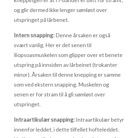
kneppingen er at IT-båndet er blitt for stramt,
og glir dermed ikke lenger sømløst over
utspringet på lårbenet.
Intern snapping:
Denne årsaken er også
svært vanlig. Her er det senen til
iliopsoasmuskelen som glipper over et benete
utspring på innsiden av lårbeinet (trokanter
minor). Årsaken til denne knepping er samme
som ved ekstern snapping. Muskelen og
senen er for stram til å gli sømløst over
utspringet.
Intraartikulær snapping:
Intraartikulær betyr
innenfor leddet, i dette tilfellet hofteleddet.