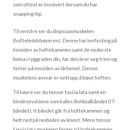
som oftest er involvert dersom du har
snapping hip.
Til venstre ser du iliopsoasmuskelen
(hofteleddsbøyeren). Denne har innfesting på
innsiden av hoftekammen samt de nederste
beina i ryggraden din, før den brer seg frem og
fester på innsiden av lårbenet. Denne
muskelens ansvar er nettopp å bøye hoften.
Til høyre ser du tensor fascia lata samt en
bindevevshinne som kalles iliotibialbåndet (IT-
båndet). It båndet går fra hoftekammen og
helt ned på nedsiden av kneet. Mens tensor
fascia lata muskelen fester på hoftekammen