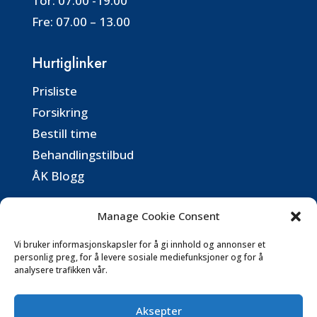
Tor:
07.00 -19.00
Fre:
07.00 – 13.00
Hurtiglinker
Prisliste
Forsikring
Bestill time
Behandlingstilbud
ÅK Blogg
Kontaktinformasjon
Manage Cookie Consent
post@aassidenkiropraktorsenter.no
Vi bruker informasjonskapsler for å gi innhold og annonser et
personlig preg, for å levere sosiale mediefunksjoner og for å
analysere trafikken vår.
Følg oss på SoMe
Aksepter